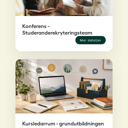
Konferens -
Studeranderekryteringsteam
mer detaljer
Kursledarrum - grundutbildningen
för arbetsplats- och skyddsombud