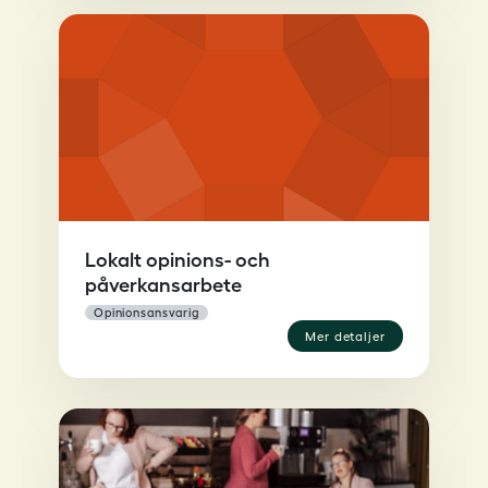
Lokalt opinions- och
påverkansarbete
opinionsansvarig
mer detaljer
x
Om du fortsätter använda denna webbplats accepterar du våra policys:
Integritetspolicy för kurser och aktiviteter – Sveriges Lärare
Fortsätt