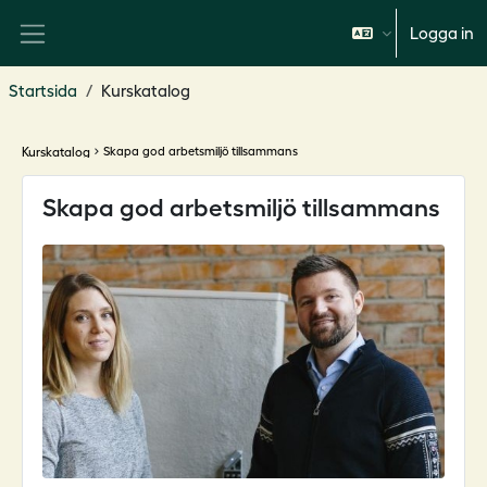
Gå direkt till huvudinnehåll
Logga in
Sidopanel
Startsida
Kurskatalog
Kurskatalog
navigate_next
Skapa god arbetsmiljö tillsammans
Skapa god arbetsmiljö tillsammans