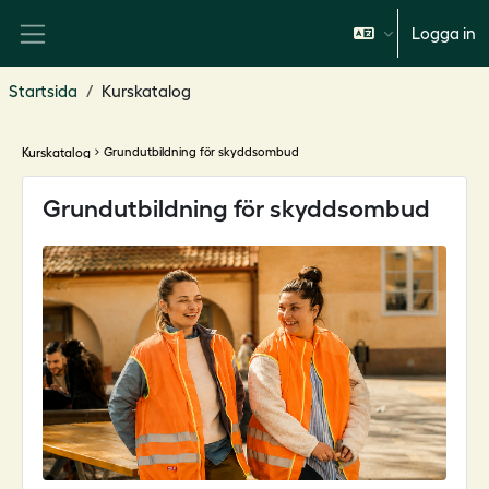
Gå direkt till huvudinnehåll
Logga in
Sidopanel
Startsida
Kurskatalog
Kurskatalog
navigate_next
Grundutbildning för skyddsombud
Grundutbildning för skyddsombud